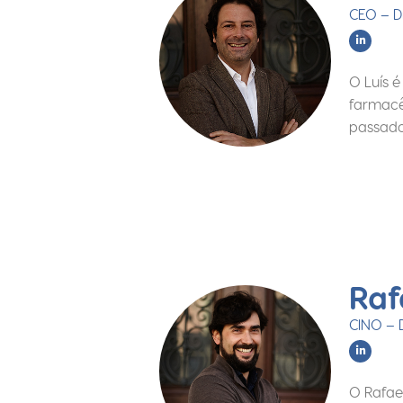
CEO – D
O Luís 
farmacê
passado
Raf
CINO – 
O Rafae