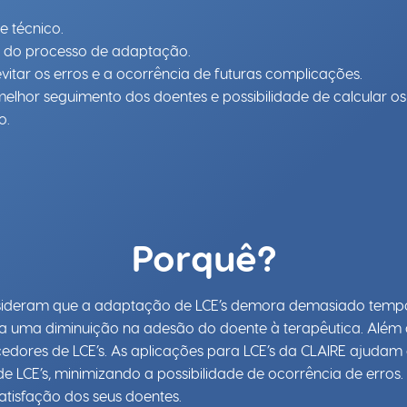
 técnico.
o do processo de adaptação.
itar os erros e a ocorrência de futuras complicações.
lhor seguimento dos doentes e possibilidade de calcular os a
o.
Porquê?
sideram que a adaptação de LCE’s demora demasiado tempo (
do a uma diminuição na adesão do doente à terapêutica. Além 
edores de LCE’s. As aplicações para LCE’s da CLAIRE ajudam 
e LCE’s, minimizando a possibilidade de ocorrência de erro
atisfação dos seus doentes.