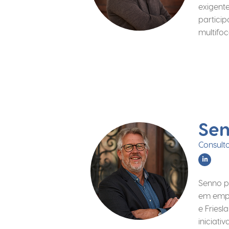
exigent
partici
multifoc
Sen
Consulto
Senno p
em empr
e Fries
iniciat